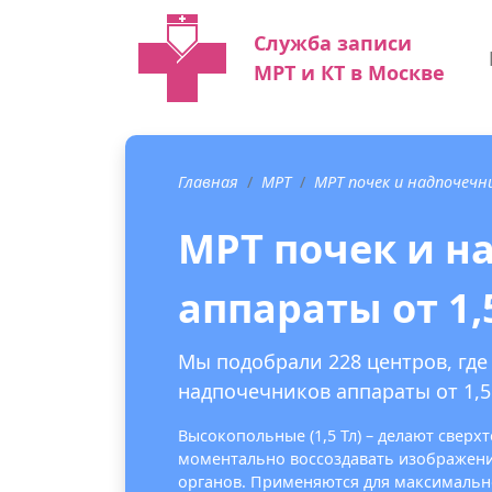
Служба записи
МРТ и КТ в Москве
Главная
МРТ
МРТ почек и надпочечн
МРТ почек и н
аппараты от 1,
Мы подобрали 228 центров, где
надпочечников аппараты от 1,5 
Высокопольные (1,5 Тл) – делают свер
моментально воссоздавать изображения
органов. Применяются для максимальн