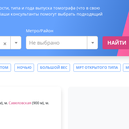
сти, типа и года выпуска томографа (что в свою
 Наши консультанты помогут выбрать подходящий
Метро/Район
×
Не выбрано
НАЙТИ
СТОМ
НОЧЬЮ
БОЛЬШОЙ ВЕС
МРТ ОТКРЫТОГО ТИПА
М
м), м.
Савеловская
(900 м), м.