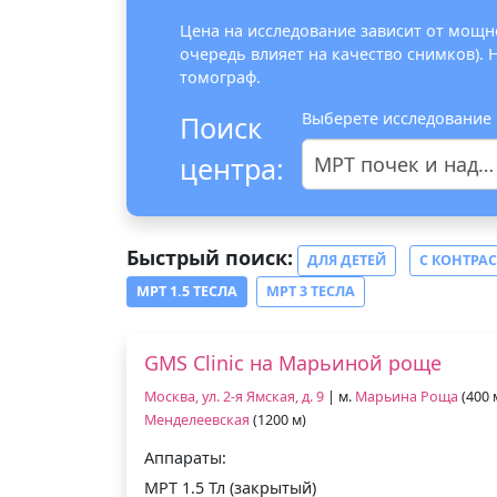
Цена на исследование зависит от мощно
очередь влияет на качество снимков).
томограф.
Выберете исследование
Поиск
центра:
МРТ почек и надпочечников
Быстрый поиск:
ДЛЯ ДЕТЕЙ
С КОНТРА
МРТ 1.5 ТЕСЛА
МРТ 3 ТЕСЛА
GMS Clinic на Марьиной роще
Москва, ул. 2-я Ямская, д. 9
| м.
Марьина Роща
(400 
Менделеевская
(1200 м)
Аппараты:
МРТ 1.5 Тл (закрытый)