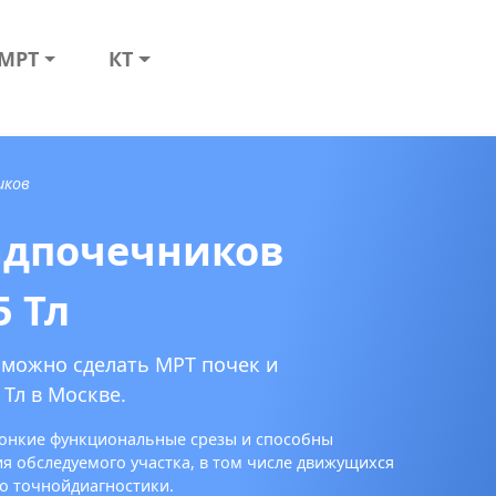
МРТ
КТ
иков
адпочечников
5 Тл
 можно сделать МРТ почек и
Тл в Москве.
хтонкие функциональные срезы и способны
 обследуемого участка, в том числе движущихся
о точнойдиагностики.