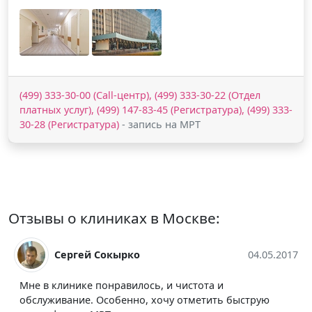
(499) 333-30-00 (Call-центр), (499) 333-30-22 (Отдел
платных услуг), (499) 147-83-45 (Регистратура), (499) 333-
30-28 (Регистратура)
- запись на МРТ
Отзывы о клиниках в Москве:
5.2017
Екатерина ////
01.06.20
Клиника вызывает положительные эмоции. Да не
скрою, что обследование, вернее МРТ брюшной