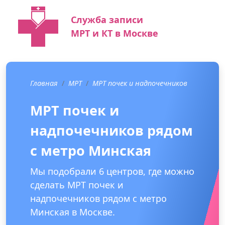
Служба записи
МРТ и КТ в Москве
Главная
МРТ
МРТ почек и надпочечников
МРТ почек и
надпочечников рядом
с метро Минская
Мы подобрали 6 центров, где можно
сделать МРТ почек и
надпочечников рядом с метро
Минская в Москве.