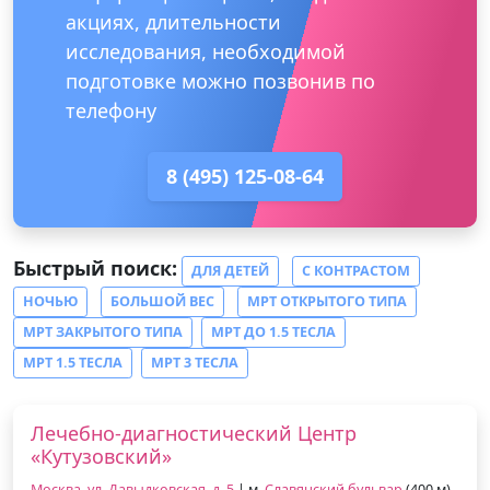
акциях, длительности
исследования, необходимой
подготовке можно позвонив по
телефону
8 (495) 125-08-64
Быстрый поиск:
ДЛЯ ДЕТЕЙ
С КОНТРАСТОМ
НОЧЬЮ
БОЛЬШОЙ ВЕС
МРТ ОТКРЫТОГО ТИПА
МРТ ЗАКРЫТОГО ТИПА
МРТ ДО 1.5 ТЕСЛА
МРТ 1.5 ТЕСЛА
МРТ 3 ТЕСЛА
Лечебно-диагностический Центр
«Кутузовский»
Москва, ул. Давыдковская, д. 5
| м.
Славянский бульвар
(400 м),