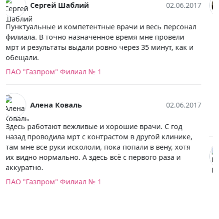
Екатерина ////
01.06.2017
Клиника вызывает положительные эмоции. Да не
скрою, что обследование, вернее МРТ брюшной
полости мне обошлось дороже, нежели в рядовой
больничке, но оно того стоило. Сделали всё
качественно, быстро и проконсультировали как до
обследования, так и после. Ставлю наивысшую оценку
в предоставлении медицинских услуг.
ФГБУ «Объединенная больница с поликлиникой»
Управления делами Президента Российской
Федерации
Иван Иванов
31.05.2017
В принципе не плохо, процедуру проводят успешно,
снимки расшифровывают чётко, только в решении
проблем предлагают более дорогие варианты.
Поликлиника МНОЦ МГУ