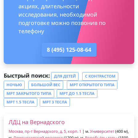
акциях, длительности
исследования, необходимой
подготовке можно позвонив по
телефону
8 (495) 125-08-64
Быстрый поиск:
ДЛЯ ДЕТЕЙ
С КОНТРАСТОМ
НОЧЬЮ
БОЛЬШОЙ ВЕС
МРТ ОТКРЫТОГО ТИПА
МРТ ЗАКРЫТОГО ТИПА
МРТ ДО 1.5 ТЕСЛА
МРТ 1.5 ТЕСЛА
МРТ 3 ТЕСЛА
ЛДЦ на Вернадского
Москва, пр-т Вернадского, д. 5, корп. 1
| м.
Университет
(400 м),
м.
Ломоносовский проспект
(1200 м), м.
Воробьёвы горы
(1500