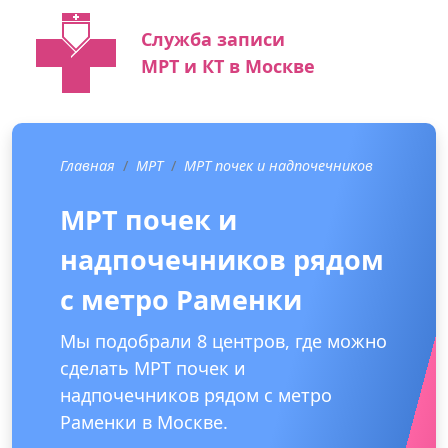
Служба записи
МРТ и КТ в Москве
Главная
МРТ
МРТ почек и надпочечников
МРТ почек и
надпочечников рядом
с метро Раменки
Мы подобрали 8 центров, где можно
сделать МРТ почек и
надпочечников рядом с метро
Раменки в Москве.