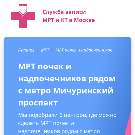
Служба записи
МРТ и КТ в Москве
Главная
МРТ
МРТ почек и надпочечников
МРТ почек и
надпочечников рядом
с метро Мичуринский
проспект
Мы подобрали 6 центров, где можно
сделать МРТ почек и
надпочечников рядом с метро