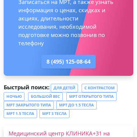
Записаться на МРТ, а также узнать
информация о ценах, скидках и
акциях, длительности
исследования, необходимой
подготовке можно позвонив по
телефону
8 (495) 125-08-64
Быстрый поиск:
ДЛЯ ДЕТЕЙ
С КОНТРАСТОМ
НОЧЬЮ
БОЛЬШОЙ ВЕС
МРТ ОТКРЫТОГО ТИПА
МРТ ЗАКРЫТОГО ТИПА
МРТ ДО 1.5 ТЕСЛА
МРТ 1.5 ТЕСЛА
МРТ 3 ТЕСЛА
Медицинский центр КЛИНИКА+31 на