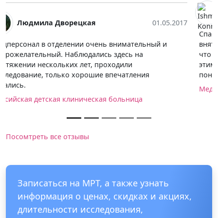
Ishmeal Konneh
14.06.2017
Спасибо большое тем врачам, которые нормально,
внятно и понятно, без обилия терминов объясняют,
что такое есть на снимке и что с этим делать. Не все
этим занимаются. :) Понимание успокаивает и дает
понять, что делать дальше.
Медицинский центр КЛИНИКА+31 на Лобачевского
Посомтреть все отзывы
Записаться на МРТ, а также узнать
информация о ценах, скидках и акциях,
длительности исследования,
необходимой подготовке можно