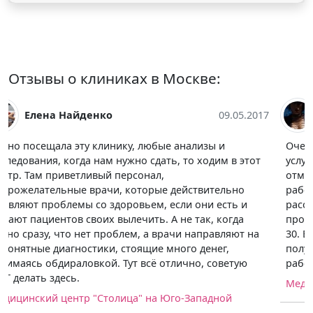
Отзывы о клиниках в Москве:
Саша Никитина
09.05.2017
Очень хорошая клиника. Качество предоставляемых
услуг на высоком уровне. По записи приехали на МРТ,
отметила, что администрация у них прелестно
работает, улыбчивые и отзывчивые девочки. Всё
рассказали и объяснили, куда идти нам. Процедура
прошла хорошо, расшифровку дали минут через 20-
30. Всё так быстро произошло, у них новый аппарат,
получаются качественные снимки, к тому же
работают опытные врачи.
Медицинский центр "Столица" на Юго-Западной