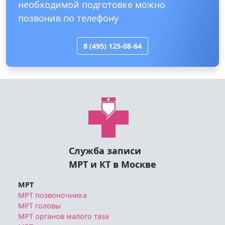
позвонив по телефону
8 (495) 125-08-64
Служба записи
МРТ и КТ в Москве
МРТ
МРТ позвоночника
МРТ головы
МРТ органов малого таза
МРТ суставов