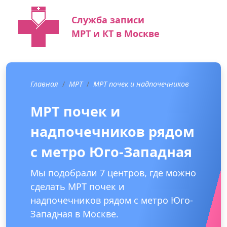
Служба записи
МРТ и КТ в Москве
Главная
МРТ
МРТ почек и надпочечников
МРТ почек и
надпочечников рядом
с метро Юго-Западная
Мы подобрали 7 центров, где можно
сделать МРТ почек и
надпочечников рядом с метро Юго-
Западная в Москве.