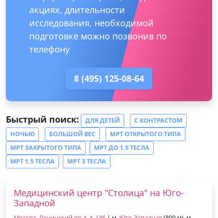
акциях, длительности
исследования, необходимой
подготовке можно позвонив по
телефону
8 (495) 125-08-64
Быстрый поиск:
ДЛЯ ДЕТЕЙ
С КОНТРАСТОМ
НОЧЬЮ
БОЛЬШОЙ ВЕС
МРТ ОТКРЫТОГО ТИПА
МРТ ЗАКРЫТОГО ТИПА
МРТ ДО 1.5 ТЕСЛА
МРТ 1.5 ТЕСЛА
МРТ 3 ТЕСЛА
Медицинский центр "Столица" на Юго-
Западной
Москва, Ленинский пр-т, д. 146
| м.
Юго-Западная
(800 м), м.