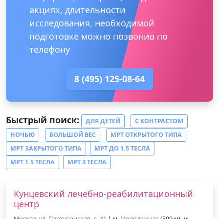
акциях, длительности
исследования, необходимой
подготовке можно позвонив по
телефону
8 (495) 125-08-64
Быстрый поиск:
ДЛЯ ДЕТЕЙ
С КОНТРАСТОМ
НОЧЬЮ
БОЛЬШОЙ ВЕС
МРТ ОТКРЫТОГО ТИПА
МРТ ЗАКРЫТОГО ТИПА
МРТ ДО 1.5 ТЕСЛА
МРТ 1.5 ТЕСЛА
МРТ 3 ТЕСЛА
Кунцевский лечебно-реабилитационный
центр
Москва, ул. Партизанская, д. 41
| м.
Молодежная
(500 м), м.