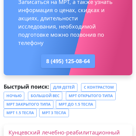
Записаться на МРТ, а также узнать
информация о ценах, скидках и
акциях, длительности
исследования, необходимой
подготовке можно позвонив по
телефону
8 (495) 125-08-64
Быстрый поиск:
ДЛЯ ДЕТЕЙ
С КОНТРАСТОМ
НОЧЬЮ
БОЛЬШОЙ ВЕС
МРТ ОТКРЫТОГО ТИПА
МРТ ЗАКРЫТОГО ТИПА
МРТ ДО 1.5 ТЕСЛА
МРТ 1.5 ТЕСЛА
МРТ 3 ТЕСЛА
Кунцевский лечебно-реабилитационный