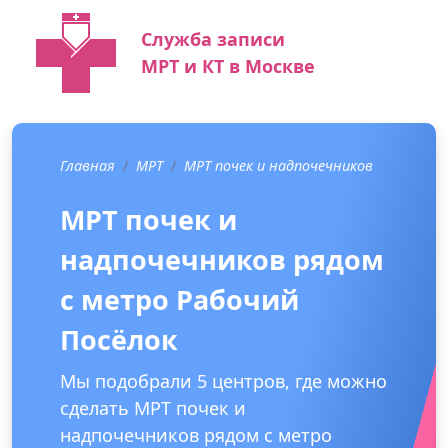
Служба записи
МРТ и КТ в Москве
Главная
МРТ
МРТ почек и надпочечников
МРТ почек и
надпочечников рядом
с метро Рабочий
Посёлок
Мы подобрали 5 центров, где можно
сделать МРТ почек и
надпочечников рядом с метро