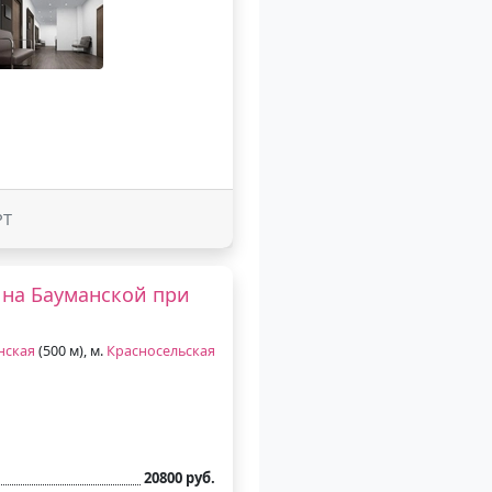
РТ
 на Бауманской при
нская
(500 м), м.
Красносельская
20800 руб.