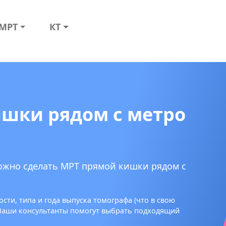
МРТ
КТ
шки рядом с метро
можно сделать МРТ прямой кишки рядом с
сти, типа и года выпуска томографа (что в свою
 Наши консультанты помогут выбрать подходящий