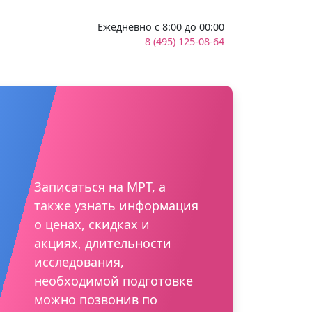
Ежедневно с 8:00 до 00:00
8 (495) 125-08-64
Записаться на МРТ, а
также узнать информация
о ценах, скидках и
акциях, длительности
исследования,
необходимой подготовке
можно позвонив по