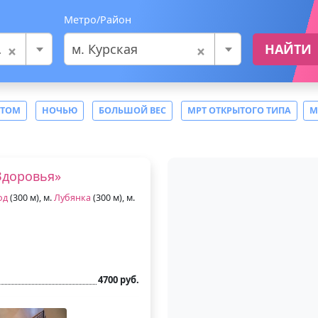
Метро/Район
×
×
м. Курская
НАЙТИ
СТОМ
НОЧЬЮ
БОЛЬШОЙ ВЕС
МРТ ОТКРЫТОГО ТИПА
М
Здоровья»
од
(300 м), м.
Лубянка
(300 м), м.
4700 руб.