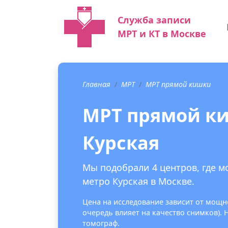
Служба записи
МРТ и КТ в Москве
Главная
МРТ
МРТ прямой кишки
МРТ прямой ки
Курская
Мы подобрали 4 центров, где 
метро Курская в Москве.
Цена на исследование зависит от мощно
очередь влияет на качество снимков).
томограф.