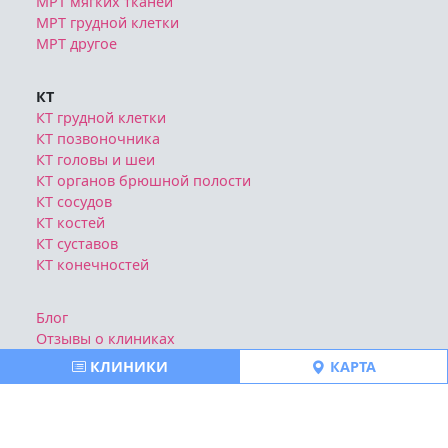
МРТ мягких тканей
МРТ грудной клетки
МРТ другое
КТ
КТ грудной клетки
КТ позвоночника
КТ головы и шеи
КТ органов брюшной полости
КТ сосудов
КТ костей
КТ суставов
КТ конечностей
Блог
Отзывы о клиниках
Политика конфиденциальности
КЛИНИКИ
КАРТА
Публичная оферта