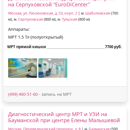
на Серпуховской “EuroDiCenter”
Москва, ул. Люсиновская, д. 53, корп. 2
| м.
Шаболовская
(700
м), м.
Серпуховская
(800 м), м.
Тульская
(800 м)
Аппараты:
МРТ 1.5 Тл (полуоткрытый)
МРТ прямой кишки
7700 руб.
(499) 460-51-60
- запись на МРТ
Диагностический центр МРТ и УЗИ на
Бауманской при центре Елены Малышевой
Москва, Переведеновский переулок, д. 8
| м.
Бауманская
(500