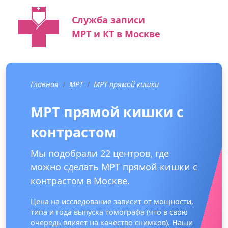
Служба записи
МРТ и КТ в Москве
Главная
МРТ
МРТ прямой кишки
МРТ прямой кишки с
контрастом
Мы подобрали 22 центров, где
можно сделать МРТ прямой кишки с
контрастом в Москве.
Цена на исследование зависит от мощности,
типа и года выпуска томографа (что в свою
очередь влияет на качество снимков). Наши