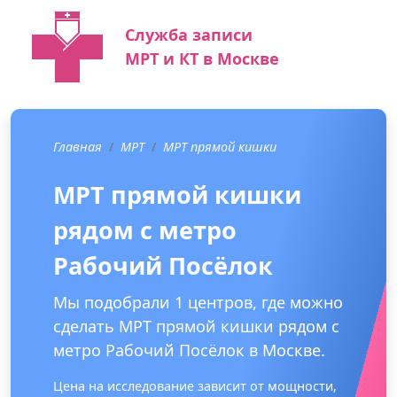
Служба записи
МРТ и КТ в Москве
Главная
МРТ
МРТ прямой кишки
МРТ прямой кишки
рядом с метро
Рабочий Посёлок
Мы подобрали 1 центров, где можно
сделать МРТ прямой кишки рядом с
метро Рабочий Посёлок в Москве.
Цена на исследование зависит от мощности,