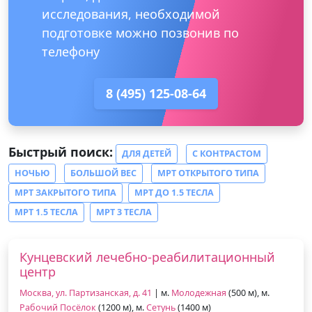
исследования, необходимой
подготовке можно позвонив по
телефону
8 (495) 125-08-64
Быстрый поиск:
ДЛЯ ДЕТЕЙ
С КОНТРАСТОМ
НОЧЬЮ
БОЛЬШОЙ ВЕС
МРТ ОТКРЫТОГО ТИПА
МРТ ЗАКРЫТОГО ТИПА
МРТ ДО 1.5 ТЕСЛА
МРТ 1.5 ТЕСЛА
МРТ 3 ТЕСЛА
Кунцевский лечебно-реабилитационный
центр
Москва, ул. Партизанская, д. 41
| м.
Молодежная
(500 м), м.
Рабочий Посёлок
(1200 м), м.
Сетунь
(1400 м)