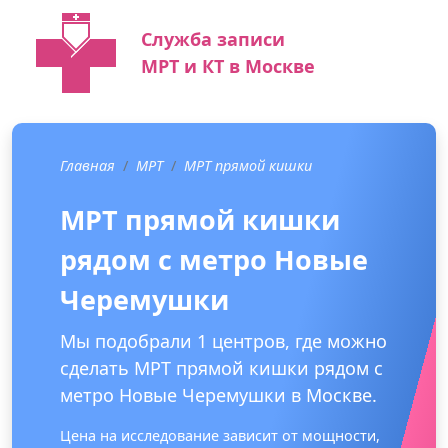
Служба записи
МРТ и КТ в Москве
Главная
МРТ
МРТ прямой кишки
МРТ прямой кишки
рядом с метро Новые
Черемушки
Мы подобрали 1 центров, где можно
сделать МРТ прямой кишки рядом с
метро Новые Черемушки в Москве.
Цена на исследование зависит от мощности,