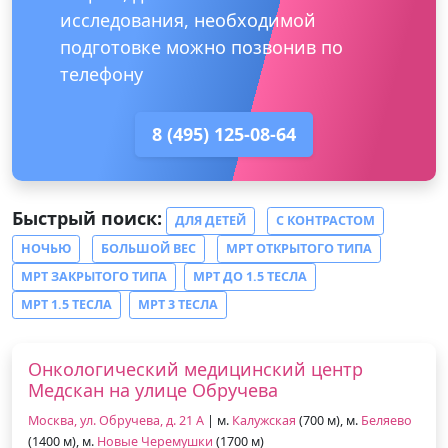
исследования, необходимой
подготовке можно позвонив по
телефону
8 (495) 125-08-64
Быстрый поиск:
ДЛЯ ДЕТЕЙ
С КОНТРАСТОМ
НОЧЬЮ
БОЛЬШОЙ ВЕС
МРТ ОТКРЫТОГО ТИПА
МРТ ЗАКРЫТОГО ТИПА
МРТ ДО 1.5 ТЕСЛА
МРТ 1.5 ТЕСЛА
МРТ 3 ТЕСЛА
Онкологический медицинский центр
Медскан на улице Обручева
Москва, ул. Обручева, д. 21 А
| м.
Калужская
(700 м), м.
Беляево
(1400 м), м.
Новые Черемушки
(1700 м)