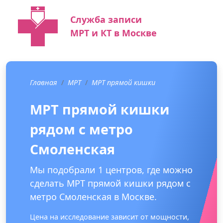
Служба записи
МРТ и КТ в Москве
Главная
МРТ
МРТ прямой кишки
МРТ прямой кишки
рядом с метро
Смоленская
Мы подобрали 1 центров, где можно
сделать МРТ прямой кишки рядом с
метро Смоленская в Москве.
Цена на исследование зависит от мощности,