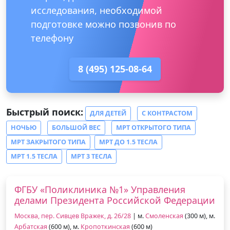
исследования, необходимой
подготовке можно позвонив по
телефону
8 (495) 125-08-64
Быстрый поиск:
ДЛЯ ДЕТЕЙ
С КОНТРАСТОМ
НОЧЬЮ
БОЛЬШОЙ ВЕС
МРТ ОТКРЫТОГО ТИПА
МРТ ЗАКРЫТОГО ТИПА
МРТ ДО 1.5 ТЕСЛА
МРТ 1.5 ТЕСЛА
МРТ 3 ТЕСЛА
ФГБУ «Поликлиника №1» Управления
делами Президента Российской Федерации
Москва, пер. Сивцев Вражек, д. 26/28
| м.
Смоленская
(300 м), м.
Арбатская
(600 м), м.
Кропоткинская
(600 м)