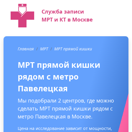
Служба записи
МРТ и КТ в Москве
Главная
МРТ
МРТ прямой кишки
МРТ прямой кишки
рядом с метро
Павелецкая
Мы подобрали 2 центров, где можно
сделать МРТ прямой кишки рядом с
метро Павелецкая в Москве.
Цена на исследование зависит от мощности,