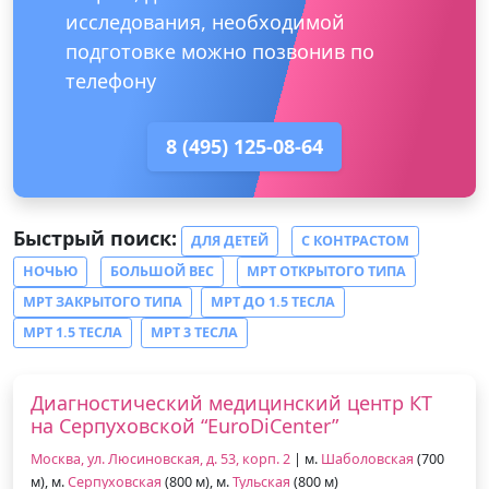
исследования, необходимой
подготовке можно позвонив по
телефону
8 (495) 125-08-64
Быстрый поиск:
ДЛЯ ДЕТЕЙ
С КОНТРАСТОМ
НОЧЬЮ
БОЛЬШОЙ ВЕС
МРТ ОТКРЫТОГО ТИПА
МРТ ЗАКРЫТОГО ТИПА
МРТ ДО 1.5 ТЕСЛА
МРТ 1.5 ТЕСЛА
МРТ 3 ТЕСЛА
Диагностический медицинский центр КТ
на Серпуховской “EuroDiCenter”
Москва, ул. Люсиновская, д. 53, корп. 2
| м.
Шаболовская
(700
м), м.
Серпуховская
(800 м), м.
Тульская
(800 м)