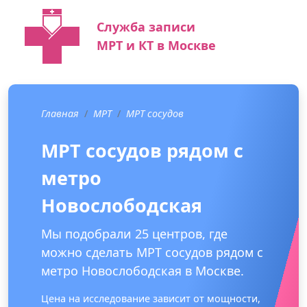
Служба записи
МРТ и КТ в Москве
Главная
МРТ
МРТ сосудов
МРТ сосудов рядом с
метро
Новослободская
Мы подобрали 25 центров, где
можно сделать МРТ сосудов рядом с
метро Новослободская в Москве.
Цена на исследование зависит от мощности,