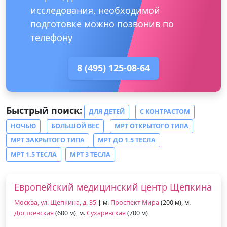
исследования, необходимой
подготовке можно позвонив по
телефону
8 (495) 125-08-64
Быстрый поиск:
ДЛЯ ДЕТЕЙ
С КОНТРАСТОМ
НОЧЬЮ
БОЛЬШОЙ ВЕС
МРТ ОТКРЫТОГО ТИПА
МРТ ЗАКРЫТОГО ТИПА
МРТ ДО 1.5 ТЕСЛА
МРТ 1.5 ТЕСЛА
МРТ 3 ТЕСЛА
Европейский медицинский центр Щепкина
Москва, ул. Щепкина, д. 35
| м.
Проспект Мира
(200 м), м.
Достоевская
(600 м), м.
Сухаревская
(700 м)