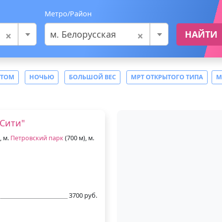
Метро/Район
×
×
м. Белорусская
НАЙТИ
СТОМ
НОЧЬЮ
БОЛЬШОЙ ВЕС
МРТ ОТКРЫТОГО ТИПА
М
Сити"
, м.
Петровский парк
(700 м), м.
3700 руб.