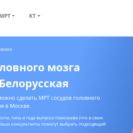
МРТ
КТ
 мозга
оловного мозга
 Белорусская
можно сделать МРТ сосудов головного
я в Москве.
сти, типа и года выпуска томографа (что в свою
 Наши консультанты помогут выбрать подходящий