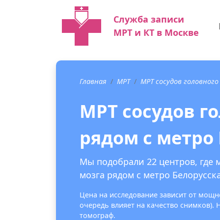
Служба записи
МРТ и КТ в Москве
Главная
МРТ
МРТ сосудов головного
МРТ сосудов г
рядом с метро
Мы подобрали 22 центров, где 
мозга рядом с метро Белорусска
Цена на исследование зависит от мощно
очередь влияет на качество снимков).
томограф.