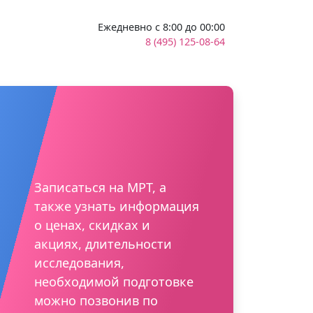
Ежедневно с 8:00 до 00:00
8 (495) 125-08-64
Записаться на МРТ, а
также узнать информация
о ценах, скидках и
акциях, длительности
исследования,
необходимой подготовке
можно позвонив по