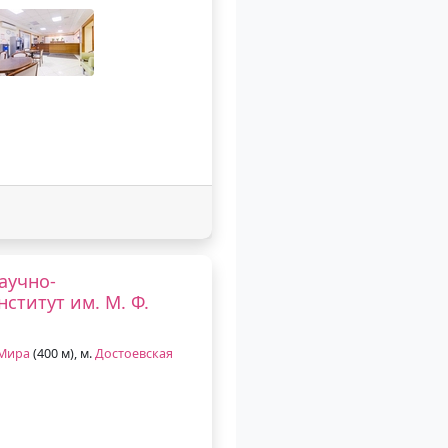
аучно-
ститут им. М. Ф.
 Мира
(400 м), м.
Достоевская