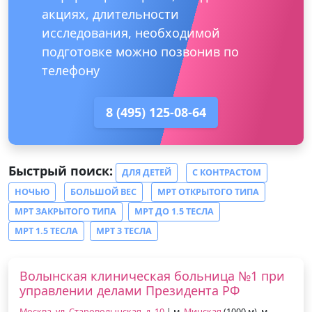
акциях, длительности
исследования, необходимой
подготовке можно позвонив по
телефону
8 (495) 125-08-64
Быстрый поиск:
ДЛЯ ДЕТЕЙ
С КОНТРАСТОМ
НОЧЬЮ
БОЛЬШОЙ ВЕС
МРТ ОТКРЫТОГО ТИПА
МРТ ЗАКРЫТОГО ТИПА
МРТ ДО 1.5 ТЕСЛА
МРТ 1.5 ТЕСЛА
МРТ 3 ТЕСЛА
Волынская клиническая больница №1 при
управлении делами Президента РФ
Москва, ул. Староволынская, д. 10
| м.
Минская
(1000 м), м.