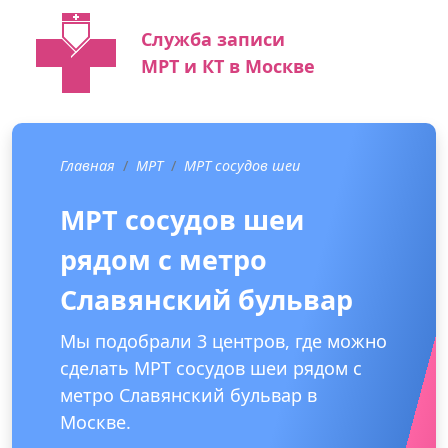
Служба записи
МРТ и КТ в Москве
Главная
МРТ
МРТ сосудов шеи
МРТ сосудов шеи
рядом с метро
Славянский бульвар
Мы подобрали 3 центров, где можно
сделать МРТ сосудов шеи рядом с
метро Славянский бульвар в
Москве.