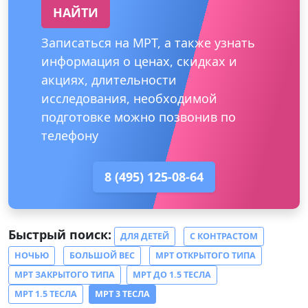
НАЙТИ
Записаться на МРТ, а также узнать
информация о ценах, скидках и
акциях, длительности
исследования, необходимой
подготовке можно позвонив по
телефону
8 (495) 125-08-64
Быстрый поиск:
ДЛЯ ДЕТЕЙ
С КОНТРАСТОМ
НОЧЬЮ
БОЛЬШОЙ ВЕС
МРТ ОТКРЫТОГО ТИПА
МРТ ЗАКРЫТОГО ТИПА
МРТ ДО 1.5 ТЕСЛА
МРТ 1.5 ТЕСЛА
МРТ 3 ТЕСЛА