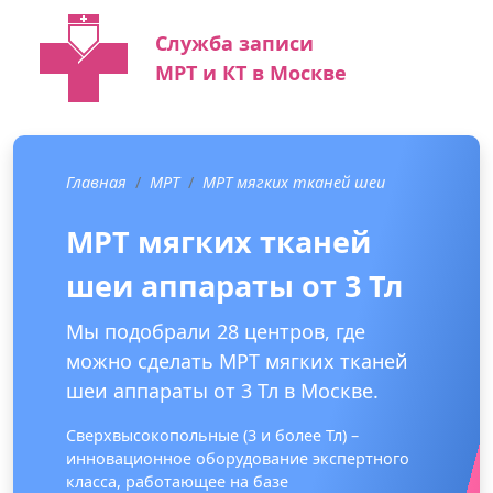
Служба записи
МРТ и КТ в Москве
Главная
МРТ
МРТ мягких тканей шеи
МРТ мягких тканей
шеи аппараты от 3 Тл
Мы подобрали 28 центров, где
можно сделать МРТ мягких тканей
шеи аппараты от 3 Тл в Москве.
Сверхвысокопольные (3 и более Тл) –
инновационное оборудование экспертного
класса, работающее на базе