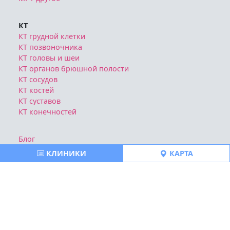
КТ
КТ грудной клетки
КТ позвоночника
КТ головы и шеи
КТ органов брюшной полости
КТ сосудов
КТ костей
КТ суставов
КТ конечностей
Блог
Отзывы о клиниках
КЛИНИКИ
КАРТА
Политика конфиденциальности
Публичная оферта
Все права защищены © https://msk-mrt-kt.ru | 2026
Ознакомтесь с условиями
Политики конфиденциальности