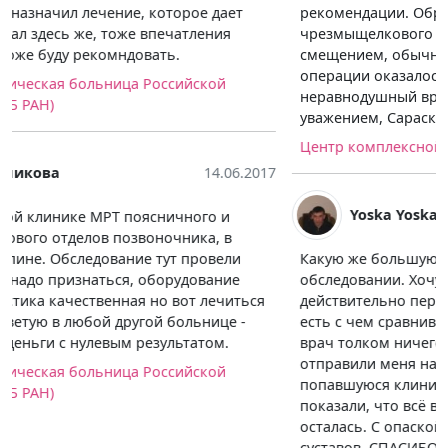
рекомендации. Обратился к нему после
чрезмыщелкового перелома плечевой кости со
смещением, обычной рентгенографии после
операции оказалось недостаточно. Оказался очень
неравнодушный врач, за что ему огромное спасибо. С
уважением, Сараскин С.С.
Центр комплексной диагностики «ПАТЕРО КЛИНИК»
Yoska Yoska
04.05.2017
Какую же большую роль играет оборудование в
обследовании. Хочу сказать о том, что в клинике
действительно первоклассная аппаратура. Поверьте,
есть с чем сравнивать. Давно болела нога, и не один
врач толком ничего не мог сказать. В итоге
отправили меня на МРТ обратился в первую
попавшуюся клинику, итог деньги на ветер. Снимки
показали, что всё в порядке. Но боль как была, так и
осталась. С опаской отправился на очередной МРТ
суставов. СПАСИБО ОГРОМНОЕ врачам. Не только