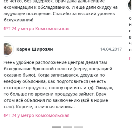
Дмитрий Москвитин
13.06.2017
обратился в семейный доктор первый раз, записался
на МРТ голеностопа. по акции после исследования
сходил на консультацию к травматологу. отличный
врач, назначил физиотерапию и лечение тейпами,
что мне быстро помогло убрать боль при ходьбе.
очень доволен таким быстрым решением проблемы.
Госпитальный центр "Семейный доктор"
Посомтреть все отзывы
Записаться на МРТ, а также узнать
информация о ценах, скидках и акциях,
длительности исследования,
необходимой подготовке можно