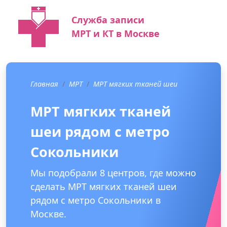
Служба записи
МРТ и КТ в Москве
Главная
МРТ
МРТ мягких тканей шеи
МРТ мягких тканей
шеи рядом с метро
Сокольники
Мы подобрали 8 центров, где можно
сделать МРТ мягких тканей шеи
рядом с метро Сокольники в
Москве.