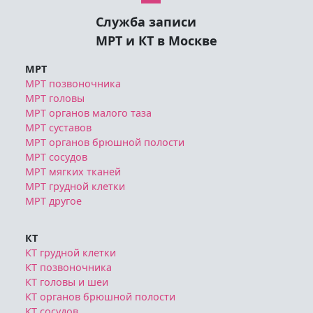
МРТ органов брюшной полости
МРТ сосудов
МРТ мягких тканей
МРТ грудной клетки
МРТ другое
КТ
КТ грудной клетки
КТ позвоночника
КТ головы и шеи
КТ органов брюшной полости
КТ сосудов
КТ костей
КТ суставов
КТ конечностей
Блог
Отзывы о клиниках
Политика конфиденциальности
Публичная оферта