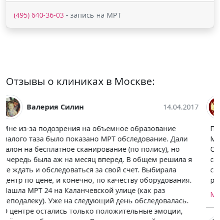
(495) 640-36-03
- запись на МРТ
Отзывы о клиниках в Москве:
Виктор Клецкин
14.04.2017
Пришлось срочно проходить МРТ всего тела, выбрал
МРТ 24, так как нужна была рассрочка по платежу.
Очень выручила меня эта услуга. По обслуживаю и
самой процедуре нареканий нет, может только что
сканирование долго длилось. Хороший центр,
рекомендую.
МРТ 24 у метро Комсомольская