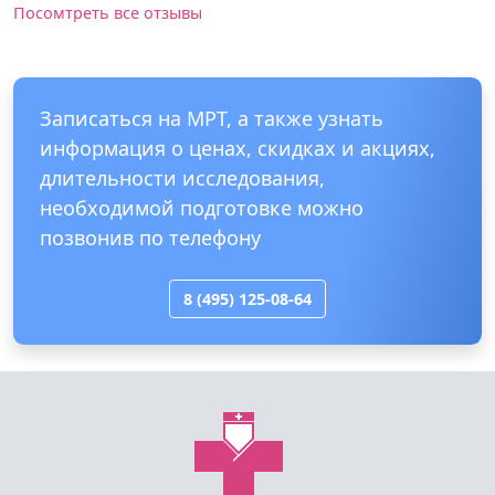
позвонив по телефону
8 (495) 125-08-64
Служба записи
МРТ и КТ в Москве
МРТ
МРТ позвоночника
МРТ головы
МРТ органов малого таза
МРТ суставов