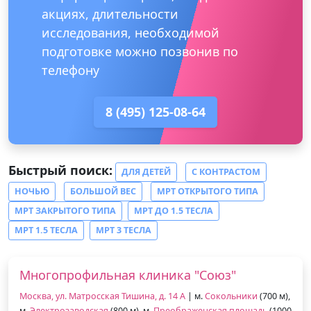
акциях, длительности
исследования, необходимой
подготовке можно позвонив по
телефону
8 (495) 125-08-64
Быстрый поиск:
ДЛЯ ДЕТЕЙ
С КОНТРАСТОМ
НОЧЬЮ
БОЛЬШОЙ ВЕС
МРТ ОТКРЫТОГО ТИПА
МРТ ЗАКРЫТОГО ТИПА
МРТ ДО 1.5 ТЕСЛА
МРТ 1.5 ТЕСЛА
МРТ 3 ТЕСЛА
Многопрофильная клиника "Союз"
Москва, ул. Матросская Тишина, д. 14 А
| м.
Сокольники
(700 м),
м.
Электрозаводская
(800 м), м.
Преображенская площадь
(1000