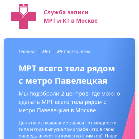
Служба записи
МРТ и КТ в Москве
Главная
МРТ
МРТ всего тела
МРТ всего тела рядом
с метро Павелецкая
Мы подобрали 2 центров, где можно
сделать МРТ всего тела рядом с
метро Павелецкая в Москве.
Цена на исследование зависит от мощности,
типа и года выпуска томографа (что в свою
очередь влияет на качество снимков). Наши