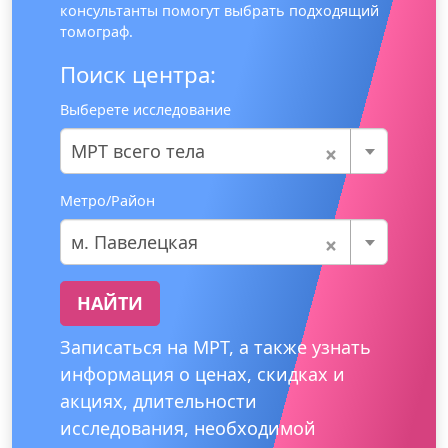
консультанты помогут выбрать подходящий
томограф.
Поиск центра:
Выберете исследование
×
МРТ всего тела
Метро/Район
×
м. Павелецкая
НАЙТИ
Записаться на МРТ, а также узнать
информация о ценах, скидках и
акциях, длительности
исследования, необходимой