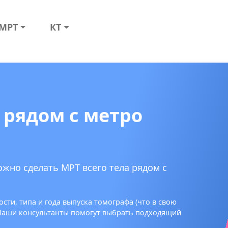
МРТ
КТ
 рядом с метро
ожно сделать МРТ всего тела рядом с
сти, типа и года выпуска томографа (что в свою
 Наши консультанты помогут выбрать подходящий