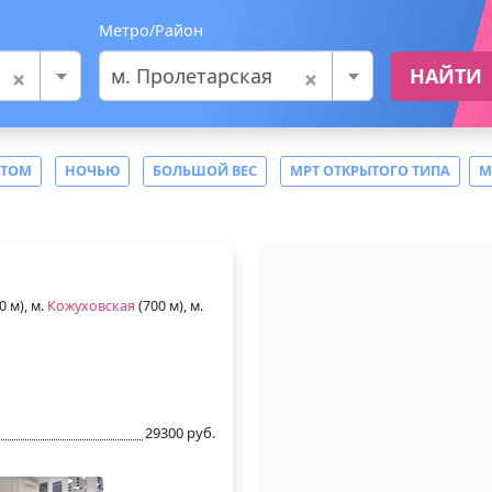
Метро/Район
×
×
м. Пролетарская
НАЙТИ
СТОМ
НОЧЬЮ
БОЛЬШОЙ ВЕС
МРТ ОТКРЫТОГО ТИПА
М
0 м), м.
Кожуховская
(700 м), м.
29300 руб.