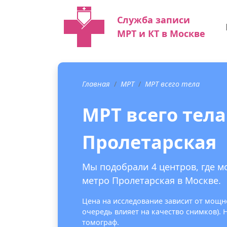
Служба записи
МРТ и КТ в Москве
Главная
МРТ
МРТ всего тела
МРТ всего тела
Пролетарская
Мы подобрали 4 центров, где м
метро Пролетарская в Москве.
Цена на исследование зависит от мощно
очередь влияет на качество снимков).
томограф.