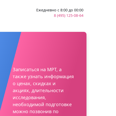
Ежедневно с 8:00 до 00:00
8 (495) 125-08-64
Записаться на МРТ, а
также узнать информация
о ценах, скидках и
акциях, длительности
исследования,
необходимой подготовке
можно позвонив по