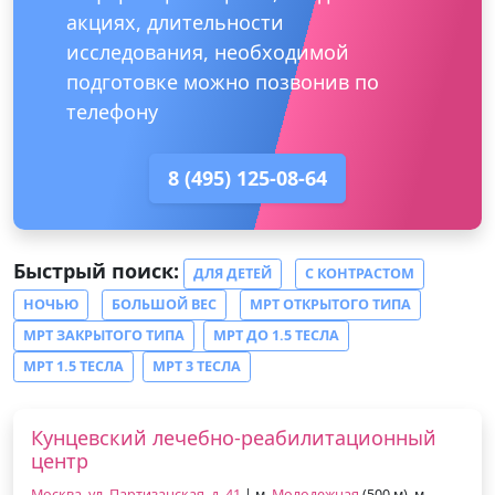
акциях, длительности
исследования, необходимой
подготовке можно позвонив по
телефону
8 (495) 125-08-64
Быстрый поиск:
ДЛЯ ДЕТЕЙ
С КОНТРАСТОМ
НОЧЬЮ
БОЛЬШОЙ ВЕС
МРТ ОТКРЫТОГО ТИПА
МРТ ЗАКРЫТОГО ТИПА
МРТ ДО 1.5 ТЕСЛА
МРТ 1.5 ТЕСЛА
МРТ 3 ТЕСЛА
Кунцевский лечебно-реабилитационный
центр
Москва, ул. Партизанская, д. 41
| м.
Молодежная
(500 м), м.