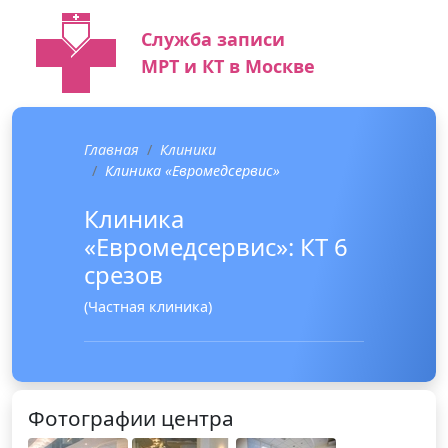
Служба записи
МРТ и КТ в Москве
Главная
Клиники
Клиника «Евромедсервис»
Клиника
«Евромедсервис»: КТ 6
срезов
(Частная клиника)
Фотографии центра