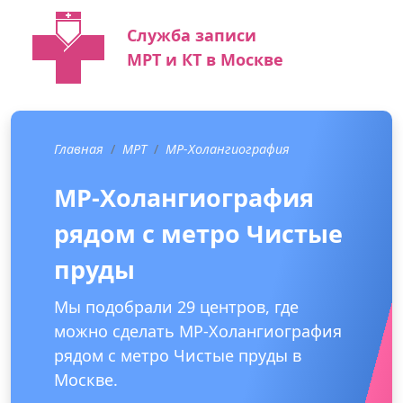
Служба записи
МРТ и КТ в Москве
Главная
МРТ
МР-Холангиография
МР-Холангиография
рядом с метро Чистые
пруды
Мы подобрали 29 центров, где
можно сделать МР-Холангиография
рядом с метро Чистые пруды в
Москве.