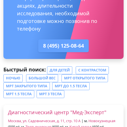
акциях, длительности
исследования, необходимой
подготовке можно позвонив по
телефону
8 (495) 125-08-64
Быстрый поиск:
ДЛЯ ДЕТЕЙ
С КОНТРАСТОМ
НОЧЬЮ
БОЛЬШОЙ ВЕС
МРТ ОТКРЫТОГО ТИПА
МРТ ЗАКРЫТОГО ТИПА
МРТ ДО 1.5 ТЕСЛА
МРТ 1.5 ТЕСЛА
МРТ 3 ТЕСЛА
Диагностический центр "Мед-Эксперт"
Москва, ул. Садовническая, д. 11, стр. 10 А
| м.
Новокузнецкая
(500 м), м.
Третьяковская
(600 м), м.
Китай-город
(600 м)