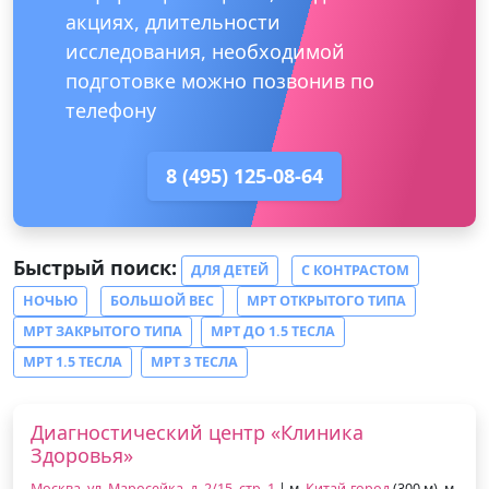
акциях, длительности
исследования, необходимой
подготовке можно позвонив по
телефону
8 (495) 125-08-64
Быстрый поиск:
ДЛЯ ДЕТЕЙ
С КОНТРАСТОМ
НОЧЬЮ
БОЛЬШОЙ ВЕС
МРТ ОТКРЫТОГО ТИПА
МРТ ЗАКРЫТОГО ТИПА
МРТ ДО 1.5 ТЕСЛА
МРТ 1.5 ТЕСЛА
МРТ 3 ТЕСЛА
Диагностический центр «Клиника
Здоровья»
Москва, ул. Маросейка, д. 2/15, стр. 1
| м.
Китай-город
(300 м), м.