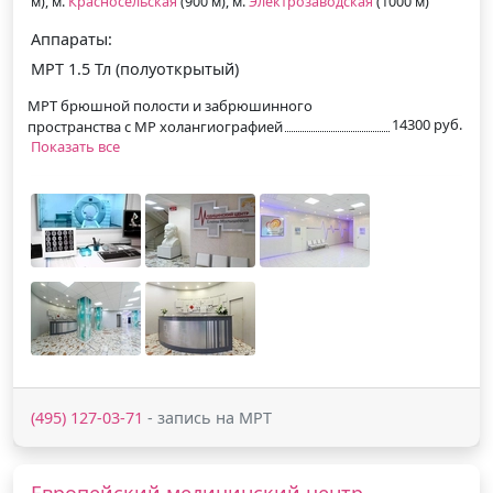
м), м.
Красносельская
(900 м), м.
Электрозаводская
(1000 м)
Аппараты:
МРТ 1.5 Тл (полуоткрытый)
МРТ брюшной полости и забрюшинного
14300 руб.
пространства с МР холангиографией
Показать все
(495) 127-03-71
- запись на МРТ
Европейский медицинский центр