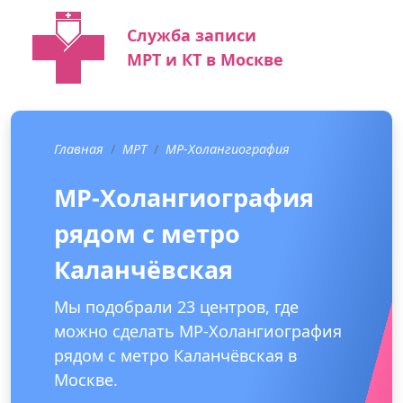
Служба записи
МРТ и КТ в Москве
Главная
МРТ
МР-Холангиография
МР-Холангиография
рядом с метро
Каланчёвская
Мы подобрали 23 центров, где
можно сделать МР-Холангиография
рядом с метро Каланчёвская в
Москве.