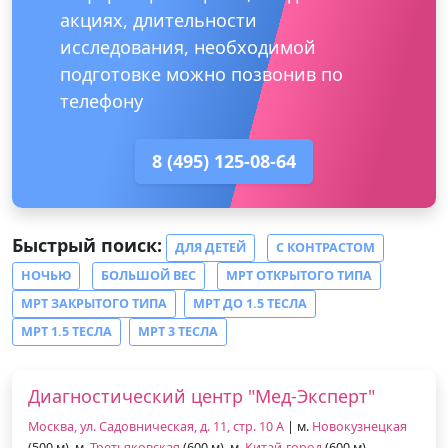
акциях, длительности
исследования, необходимой
подготовке можно позвонив по
телефону
8 (495) 125-08-64
Быстрый поиск:
ДЛЯ ДЕТЕЙ
С КОНТРАСТОМ
НОЧЬЮ
БОЛЬШОЙ ВЕС
МРТ ОТКРЫТОГО ТИПА
МРТ ЗАКРЫТОГО ТИПА
МРТ ДО 1.5 ТЕСЛА
МРТ 1.5 ТЕСЛА
МРТ 3 ТЕСЛА
Диагностический центр "Мед-Эксперт"
Москва, ул. Садовническая, д. 11, стр. 10 А
| м.
Новокузнецкая
(500 м), м.
Третьяковская
(600 м), м.
Китай-город
(600 м)