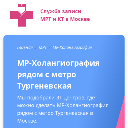
Служба записи
МРТ и КТ в Москве
Главная
МРТ
МР-Холангиография
МР-Холангиография
рядом с метро
Тургеневская
Мы подобрали 31 центров, где
можно сделать МР-Холангиография
рядом с метро Тургеневская в
Москве.