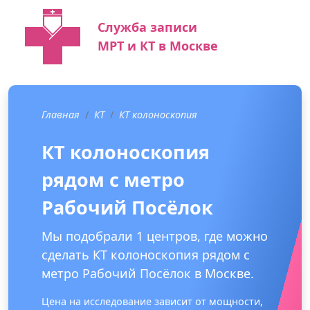
Служба записи
МРТ и КТ в Москве
Главная
КТ
КТ колоноскопия
КТ колоноскопия
рядом с метро
Рабочий Посёлок
Мы подобрали 1 центров, где можно
сделать КТ колоноскопия рядом с
метро Рабочий Посёлок в Москве.
Цена на исследование зависит от мощности,