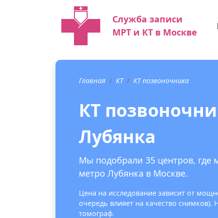
Служба записи
МРТ и КТ в Москве
Главная
КТ
КТ позвоночника
КТ позвоночни
Лубянка
Мы подобрали 35 центров, где 
метро Лубянка в Москве.
Цена на исследование зависит от мощно
очередь влияет на качество снимков).
томограф.