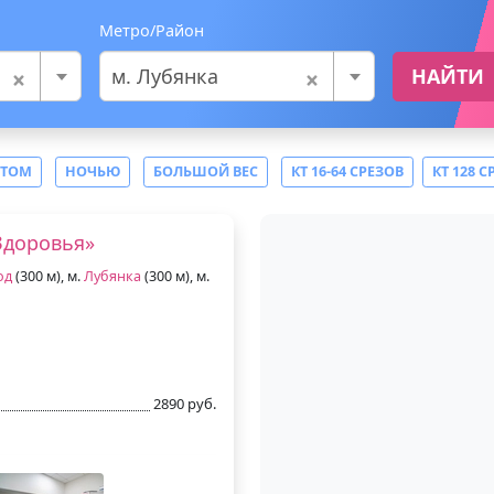
Метро/Район
×
×
м. Лубянка
НАЙТИ
СТОМ
НОЧЬЮ
БОЛЬШОЙ ВЕС
КТ 16-64 СРЕЗОВ
КТ 128 С
Здоровья»
од
(300 м), м.
Лубянка
(300 м), м.
2890 руб.