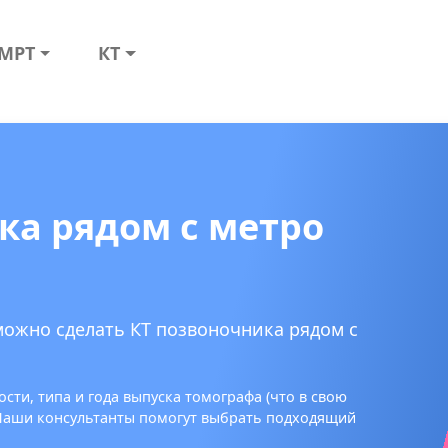
МРТ
КТ
ка рядом с метро
можно сделать КТ позвоночника рядом с
сти, типа и года выпуска томографа (что в свою
 Наши консультанты помогут выбрать подходящий