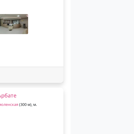
Арбате
моленская
(300 м), м.