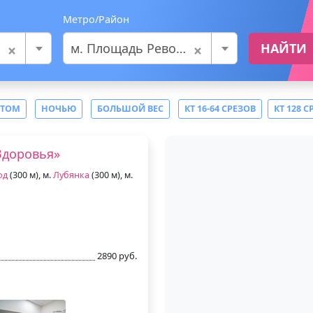
Метро/Район
×
×
м. Площадь Революции
НАЙТИ
СТОМ
НОЧЬЮ
БОЛЬШОЙ ВЕС
КТ 16-64 СРЕЗОВ
КТ 128 С
Здоровья»
од
(300 м), м.
Лубянка
(300 м), м.
2890 руб.