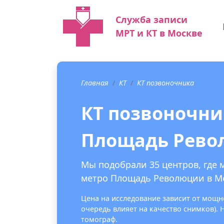
Служба записи
МРТ и КТ в Москве
Главная
КТ
КТ позвоночника
КТ позвоночни
Площадь Рево
Мы подобрали 35 центров, где 
метро Площадь Революции в М
Цена на исследование зависит от мощно
очередь влияет на качество снимков).
томограф.