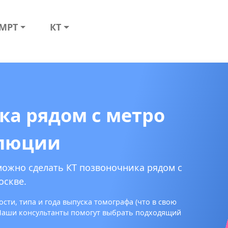
МРТ
КТ
ка рядом с метро
люции
можно сделать КТ позвоночника рядом с
оскве.
сти, типа и года выпуска томографа (что в свою
 Наши консультанты помогут выбрать подходящий