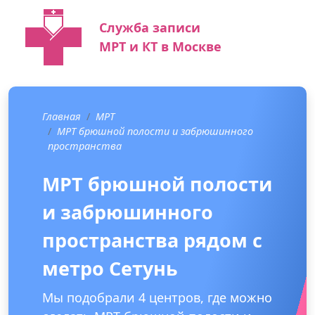
Служба записи
МРТ и КТ в Москве
Главная
МРТ
МРТ брюшной полости и забрюшинного
пространства
МРТ брюшной полости
и забрюшинного
пространства рядом с
метро Сетунь
Мы подобрали 4 центров, где можно