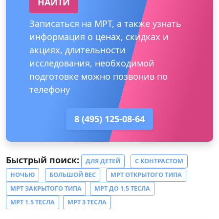
НАЙТИ
Записаться на МРТ, а также узнать
информация о ценах, скидках и
акциях, длительности
исследования, необходимой
подготовке можно позвонив по
телефону
8 (495) 125-08-64
Быстрый поиск:
ДЛЯ ДЕТЕЙ
С КОНТРАСТОМ
НОЧЬЮ
БОЛЬШОЙ ВЕС
МРТ ОТКРЫТОГО ТИПА
МРТ ЗАКРЫТОГО ТИПА
МРТ ДО 1.5 ТЕСЛА
МРТ 1.5 ТЕСЛА
МРТ 3 ТЕСЛА