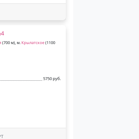
№4
я
(700 м), м.
Крылатское
(1100
5750 руб.
РТ