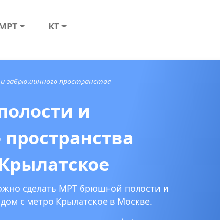
МРТ
КТ
 и забрюшинного пространства
полости и
 пространства
 Крылатское
можно сделать МРТ брюшной полости и
дом с метро Крылатское в Москве.