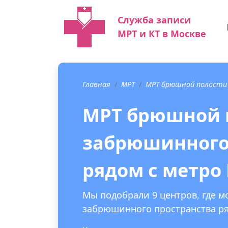
Служба записи
МРТ и КТ в Москве
Главная
МРТ
МРТ брюшной полости
МРТ брюшной 
забрюшинного
рядом с метро
Мы подобрали 9 центров, где 
забрюшинного пространства ря