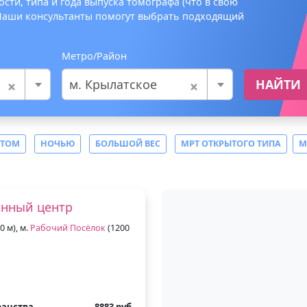
сти, типа и года выпуска томографа (что в свою
 Наши консультанты помогут выбрать подходящий
Метро/Район
×
×
м. Крылатское
НАЙТИ
СТОМ
НОЧЬЮ
БОЛЬШОЙ ВЕС
МРТ ОТКРЫТОГО ТИПА
М
онный центр
0 м), м.
Рабочий Посёлок
(1200
ранства
8883 руб.