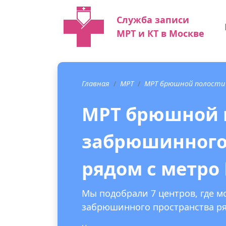
Служба записи
МРТ и КТ в Москве
Главная
МРТ
МРТ брюшной полости
МРТ брюшной 
забрюшинного
рядом с метро
Мы подобрали 7 центров, где 
забрюшинного пространства ря