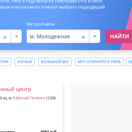
сти, типа и года выпуска томографа (что в свою
 Наши консультанты помогут выбрать подходящий
Метро/Район
×
×
м. Молодежная
НАЙТИ
СТОМ
НОЧЬЮ
БОЛЬШОЙ ВЕС
МРТ ОТКРЫТОГО ТИПА
М
онный центр
0 м), м.
Рабочий Посёлок
(1200
ранства
8883 руб.