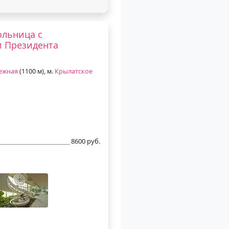
ольница с
и Президента
ежная
(1100 м), м.
Крылатское
8600 руб.