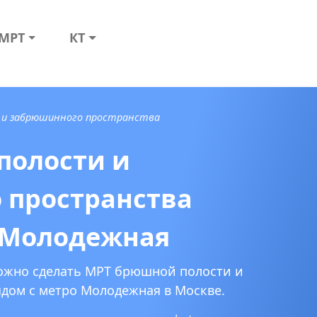
МРТ
КТ
 и забрюшинного пространства
полости и
 пространства
 Молодежная
можно сделать МРТ брюшной полости и
дом с метро Молодежная в Москве.