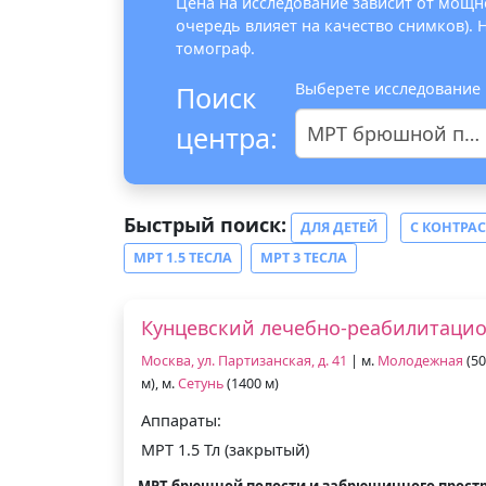
Цена на исследование зависит от мощно
очередь влияет на качество снимков).
томограф.
Выберете исследование
Поиск
центра:
МРТ брюшной полости и забрюшинного пространства
Быстрый поиск:
ДЛЯ ДЕТЕЙ
С КОНТРА
МРТ 1.5 ТЕСЛА
МРТ 3 ТЕСЛА
Кунцевский лечебно-реабилитаци
Москва, ул. Партизанская, д. 41
| м.
Молодежная
(50
м), м.
Сетунь
(1400 м)
Аппараты:
МРТ 1.5 Тл (закрытый)
МРТ брюшной полости и забрюшинного прост