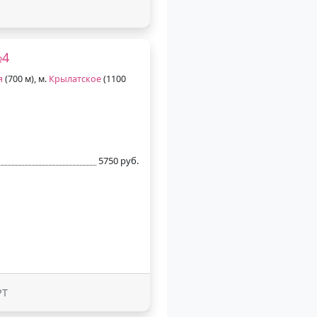
№4
я
(700 м), м.
Крылатское
(1100
5750 руб.
РТ