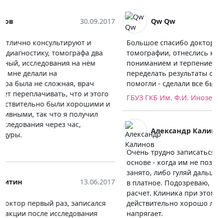
Qw Qw
05.06.2017
Большое спасибо докторам из магнитно-резонансной
томографии, отнеслись ко мне с большим
пониманием и терпением. Мне срочно требовалось
переделать результаты обследования, и мне очень
помогли - сделали все быстро и в лучшем виде.
ГБУЗ ГКБ Им. Ф.И. Иноземцева
Александр Калинов
05.06.2017
Очень трудно записаться в эту клинику на бесплатной
основе - когда им не позвонишь, все уже забито и
занято, либо гуляй дальше больной, либо плати и иди
в платное. Подозреваю, что именно на второе и
расчет. Клиника при этом хорошая, здесь
действительно хорошо лечат, но вот это всегда
напрягает.