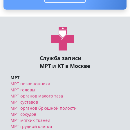
Служба записи
МРТ и КТ в Москве
МРТ
МРТ позвоночника
МРТ головы
МРТ органов малого таза
МРТ суставов
МРТ органов брюшной полости
МРТ сосудов
МРТ мягких тканей
МРТ грудной клетки
МРТ другое
КТ
КТ грудной клетки