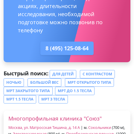
акциях, длительности
исследования, необходимой
подготовке можно позвонив по
телефону
8 (495) 125-08-64
Быстрый поиск:
ДЛЯ ДЕТЕЙ
С КОНТРАСТОМ
НОЧЬЮ
БОЛЬШОЙ ВЕС
МРТ ОТКРЫТОГО ТИПА
МРТ ЗАКРЫТОГО ТИПА
МРТ ДО 1.5 ТЕСЛА
МРТ 1.5 ТЕСЛА
МРТ 3 ТЕСЛА
Многопрофильная клиника "Союз"
Москва, ул. Матросская Тишина, д. 14 А
| м.
Сокольники
(700 м),
м.
Электрозаводская
(800 м), м.
Преображенская площадь
(1000