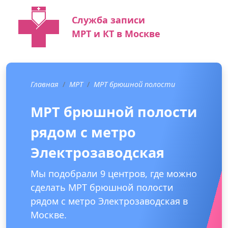
Служба записи
МРТ и КТ в Москве
Главная
МРТ
МРТ брюшной полости
МРТ брюшной полости
рядом с метро
Электрозаводская
Мы подобрали 9 центров, где можно
сделать МРТ брюшной полости
рядом с метро Электрозаводская в
Москве.