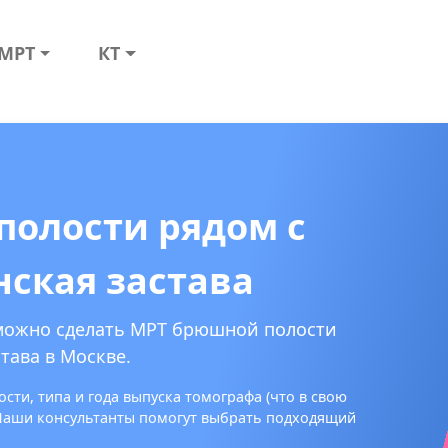
МРТ
КТ
олости рядом с
нская застава
 можно сделать МРТ брюшной полости
тава в Москве.
сти, типа и года выпуска томографа (что в свою
 Наши консультанты помогут выбрать подходящий