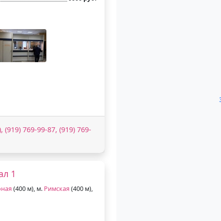
, (919) 769-99-87, (919) 769-
ал 1
рная
(400 м), м.
Римская
(400 м),