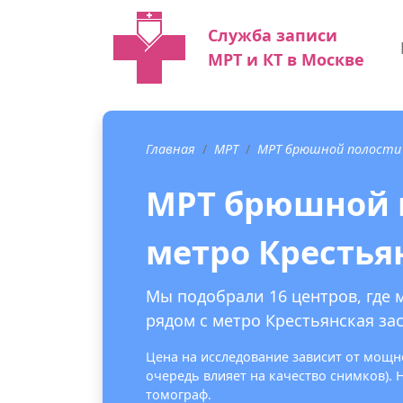
Служба записи
МРТ и КТ в Москве
Главная
МРТ
МРТ брюшной полости
МРТ брюшной п
метро Крестья
Мы подобрали 16 центров, где
рядом с метро Крестьянская зас
Цена на исследование зависит от мощно
очередь влияет на качество снимков).
томограф.