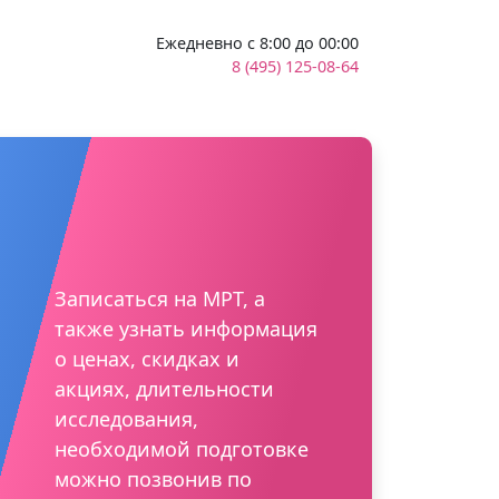
Ежедневно с 8:00 до 00:00
8 (495) 125-08-64
Записаться на МРТ, а
также узнать информация
о ценах, скидках и
акциях, длительности
исследования,
необходимой подготовке
можно позвонив по