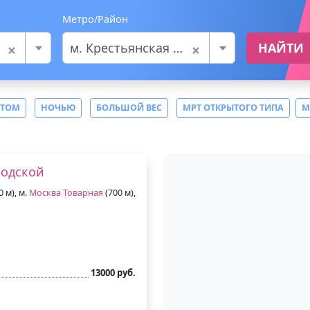
Метро/Район
×
×
м. Крестьянская застава
НАЙТИ
СТОМ
НОЧЬЮ
БОЛЬШОЙ ВЕС
МРТ ОТКРЫТОГО ТИПА
М
родской
0 м), м.
Москва Товарная
(700 м),
13000 руб.