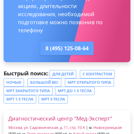
акциях, длительности
исследования, необходимой
подготовке можно позвонив по
телефону
8 (495) 125-08-64
Быстрый поиск:
ДЛЯ ДЕТЕЙ
С КОНТРАСТОМ
НОЧЬЮ
БОЛЬШОЙ ВЕС
МРТ ОТКРЫТОГО ТИПА
МРТ ЗАКРЫТОГО ТИПА
МРТ ДО 1.5 ТЕСЛА
МРТ 1.5 ТЕСЛА
МРТ 3 ТЕСЛА
Диагностический центр "Мед-Эксперт"
Москва, ул. Садовническая, д. 11, стр. 10 А
| м.
Новокузнецкая
(500 м), м.
Третьяковская
(600 м), м.
Китай-город
(600 м)