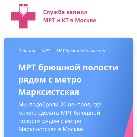
Служба записи
МРТ и КТ в Москве
Главная
МРТ
МРТ брюшной полости
МРТ брюшной полости
рядом с метро
Марксистская
Мы подобрали 20 центров, где
можно сделать МРТ брюшной
полости рядом с метро
Марксистская в Москве.