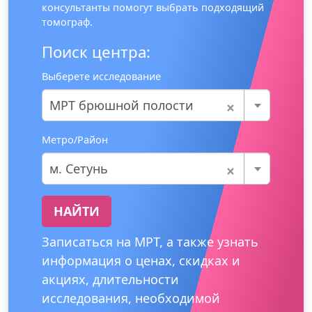
консультанты помогут выбрать подходящий
томограф.
Поиск центра:
Выберете исследование
×
МРТ брюшной полости
Метро/Район
×
м. Сетунь
НАЙТИ
Записаться на МРТ, а также узнать
информация о ценах, скидках и
акциях, длительности
исследования, необходимой