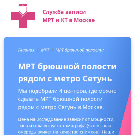
Служба записи
МРТ и КТ в Москве
Главная
МРТ
МРТ брюшной полости
МРТ брюшной полости
рядом с метро Сетунь
Мы подобрали 4 центров, где можно
сделать МРТ брюшной полости
рядом с метро Сетунь в Москве.
Цена на исследование зависит от мощности,
типа и года выпуска томографа (что в свою
очередь влияет на качество снимков). Наши