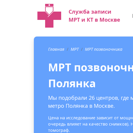
Служба записи
МРТ и КТ в Москве
Главная
МРТ
МРТ позвоночника
МРТ позвоночн
Полянка
Мы подобрали 26 центров, где 
метро Полянка в Москве.
Цена на исследование зависит от мощно
очередь влияет на качество снимков).
томограф.