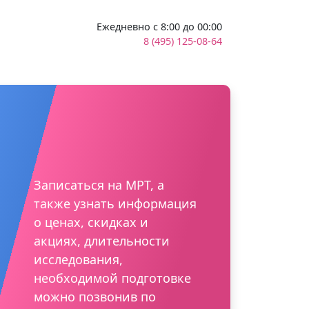
Ежедневно с 8:00 до 00:00
8 (495) 125-08-64
Записаться на МРТ, а
также узнать информация
о ценах, скидках и
акциях, длительности
исследования,
необходимой подготовке
можно позвонив по