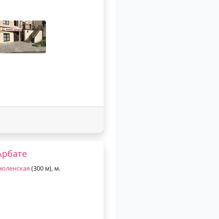
Арбате
моленская
(300 м), м.