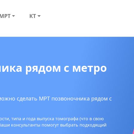
МРТ
КТ
ика рядом с метро
можно сделать МРТ позвоночника рядом с
сти, типа и года выпуска томографа (что в свою
 Наши консультанты помогут выбрать подходящий