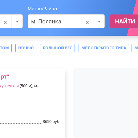
Метро/Район
×
×
м. Полянка
НАЙТИ
СТОМ
НОЧЬЮ
БОЛЬШОЙ ВЕС
МРТ ОТКРЫТОГО ТИПА
М
рт"
кузнецкая
(500 м), м.
3650 руб.