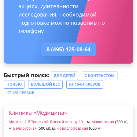
акциях, длительности
исследования, необходимой
подготовке можно позвонив по
телефону
8 (495) 125-08-64
Быстрый поиск:
ДЛЯ ДЕТЕЙ
С КОНТРАСТОМ
НОЧЬЮ
БОЛЬШОЙ ВЕС
КТ 16-64 СРЕЗОВ
КТ 128 СРЕЗОВ
Клиника «Медицина»
Москва, 2-й Тверской-Ямской пер., д. 10
| м.
Маяковская
(300 м),
м.
Белорусская
(500 м), м.
Новослободская
(600 м)