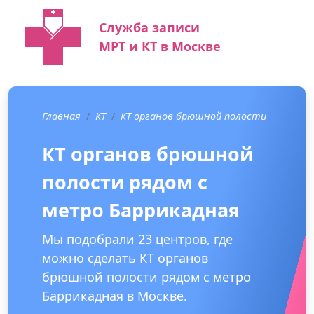
Служба записи
МРТ и КТ в Москве
Главная
КТ
КТ органов брюшной полости
КТ органов брюшной
полости рядом с
метро Баррикадная
Мы подобрали 23 центров, где
можно сделать КТ органов
брюшной полости рядом с метро
Баррикадная в Москве.