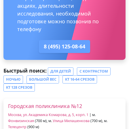
акциях, длительности
исследования, необходимой
подготовке можно позвонив по
телефону
8 (495) 125-08-64
Быстрый поиск:
ДЛЯ ДЕТЕЙ
С КОНТРАСТОМ
НОЧЬЮ
БОЛЬШОЙ ВЕС
КТ 16-64 СРЕЗОВ
КТ 128 СРЕЗОВ
Городская поликлиника №12
Москва, ул. Академика Комарова, д. 5, корп. 1
| м.
Фонвизинская
(700 м), м.
Улица Милашенкова
(700 м), м.
Телецентр
(900 м)