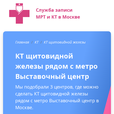
Служба записи
МРТ и КТ в Москве
Главная
КТ
КТ щитовидной железы
КТ щитовидной
железы рядом с метро
Выставочный центр
Мы подобрали 3 центров, где можно
сделать КТ щитовидной железы
рядом с метро Выставочный центр в
Москве.