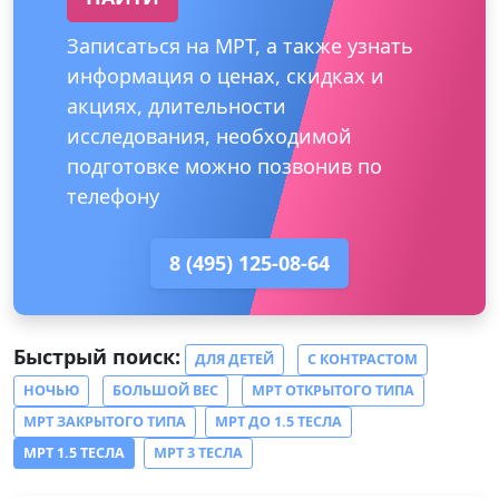
Записаться на МРТ, а также узнать
информация о ценах, скидках и
акциях, длительности
исследования, необходимой
подготовке можно позвонив по
телефону
8 (495) 125-08-64
Быстрый поиск:
ДЛЯ ДЕТЕЙ
С КОНТРАСТОМ
НОЧЬЮ
БОЛЬШОЙ ВЕС
МРТ ОТКРЫТОГО ТИПА
МРТ ЗАКРЫТОГО ТИПА
МРТ ДО 1.5 ТЕСЛА
МРТ 1.5 ТЕСЛА
МРТ 3 ТЕСЛА