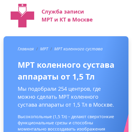
Служба записи
МРТ и КТ в Москве
Главная
МРТ
МРТ коленного сустава
МРТ коленного сустава
аппараты от 1,5 Тл
Мы подобрали 254 центров, где
можно сделать МРТ коленного
сустава аппараты от 1,5 Тл в Москве.
Высокопольные (1,5 Тл) – делают сверхтонкие
функциональные срезы и способны
моментально воссоздавать изображения