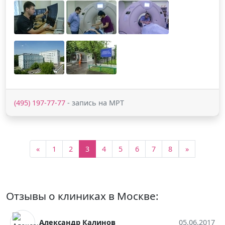
(495) 197-77-77
- запись на МРТ
«
1
2
3
4
5
6
7
8
»
Отзывы о клиниках в Москве:
Александр Калинов
05.06.2017