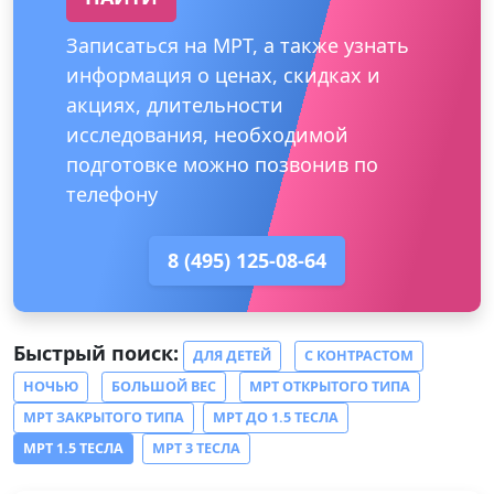
Записаться на МРТ, а также узнать
информация о ценах, скидках и
акциях, длительности
исследования, необходимой
подготовке можно позвонив по
телефону
8 (495) 125-08-64
Быстрый поиск:
ДЛЯ ДЕТЕЙ
С КОНТРАСТОМ
НОЧЬЮ
БОЛЬШОЙ ВЕС
МРТ ОТКРЫТОГО ТИПА
МРТ ЗАКРЫТОГО ТИПА
МРТ ДО 1.5 ТЕСЛА
МРТ 1.5 ТЕСЛА
МРТ 3 ТЕСЛА