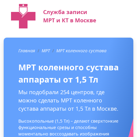
Служба записи
МРТ и КТ в Москве
Главная
МРТ
МРТ коленного сустава
МРТ коленного сустава
аппараты от 1,5 Тл
Мы подобрали 254 центров, где
можно сделать МРТ коленного
сустава аппараты от 1,5 Тл в Москве.
Высокопольные (1,5 Тл) – делают сверхтонкие
функциональные срезы и способны
моментально воссоздавать изображения