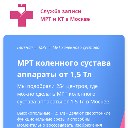
Служба записи
МРТ и КТ в Москве
Главная
МРТ
МРТ коленного сустава
МРТ коленного сустава
аппараты от 1,5 Тл
Мы подобрали 254 центров, где
можно сделать МРТ коленного
сустава аппараты от 1,5 Тл в Москве.
Высокопольные (1,5 Тл) – делают сверхтонкие
функциональные срезы и способны
моментально воссоздавать изображения