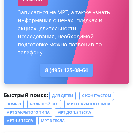
Записаться на МРТ, а также узнать
информация о ценах, скидках и
акциях, длительности
исследования, необходимой
подготовке можно позвонив по
телефону
8 (495) 125-08-64
Быстрый поиск:
ДЛЯ ДЕТЕЙ
С КОНТРАСТОМ
НОЧЬЮ
БОЛЬШОЙ ВЕС
МРТ ОТКРЫТОГО ТИПА
МРТ ЗАКРЫТОГО ТИПА
МРТ ДО 1.5 ТЕСЛА
МРТ 1.5 ТЕСЛА
МРТ 3 ТЕСЛА