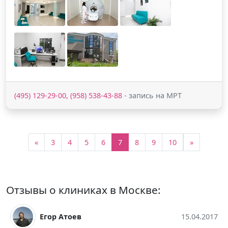
(495) 129-29-00, (958) 538-43-88
- запись на МРТ
«
3
4
5
6
7
8
9
10
»
Отзывы о клиниках в Москве:
Егор Атоев
15.04.2017