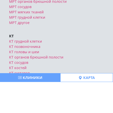
МРТ органов брюшной полости
МРТ сосудов
МРТ мягких тканей
МРТ грудной клетки
МРТ другое
КТ
КТ грудной клетки
КТ позвоночника
КТ головы и шеи
КТ органов брюшной полости
КТ сосудов
КТ костей
КТ суставов
КЛИНИКИ
КАРТА
КТ конечностей
Блог
Отзывы о клиниках
Политика конфиденциальности
Публичная оферта